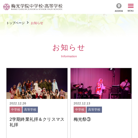
トップページ
お知らせ
お知らせ
Information
2022.12.26
2022.12.13
中学校
高等学校
中学校
高等学校
2学期終業礼拝＆クリスマス
梅光祭③
礼拝