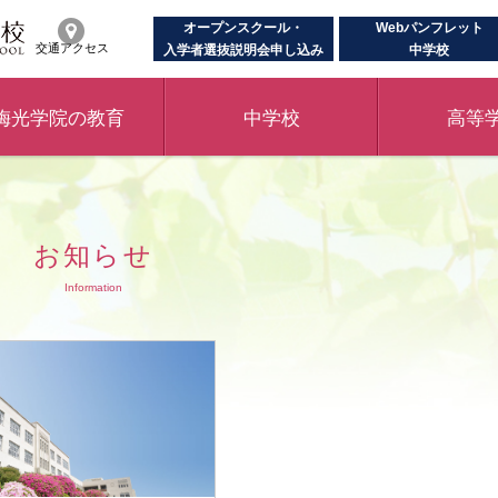
オープンスクール・
Webパンフレット
交通アクセス
入学者選抜説明会申し込み
中学校
梅光学院の教育
中学校
高等
お知らせ
Information