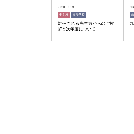
2020.03.19
20
中学校
高等学校
高
離任される先生方からのご挨
九
拶と次年度について