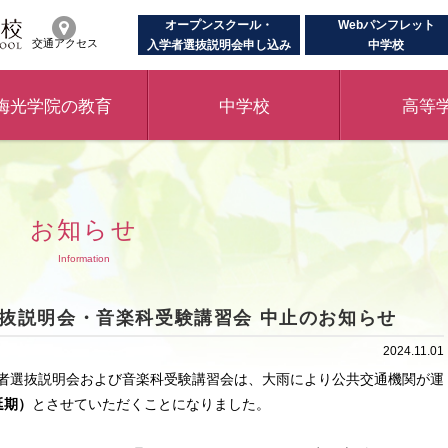
オープンスクール・
Webパンフレット
交通アクセス
入学者選抜説明会申し込み
中学校
梅光学院の教育
中学校
高等
お知らせ
Information
者選抜説明会・音楽科受験講習会 中止のお知らせ
2024.11.01
入学者選抜説明会および音楽科受験講習会は、大雨により公共交通機関が運
延期）
とさせていただくことになりました。