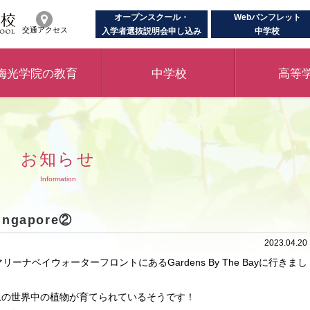
オープンスクール・
Webパンフレット
交通アクセス
入学者選抜説明会申し込み
中学校
梅光学院の教育
中学校
高等
お知らせ
Information
ngapore②
2023.04.20
ベイウォーターフロントにあるGardens By The Bayに行きまし
以上の世界中の植物が育てられているそうです！