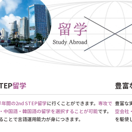
STEP
留学
豊富
半年間の2nd STEP留学
に行くことができます。
専攻で
豊富な
・中国語・韓国語の留学を選択することが可能
です。
空会社
ることで言語運用能力が身につきます。
を駆使