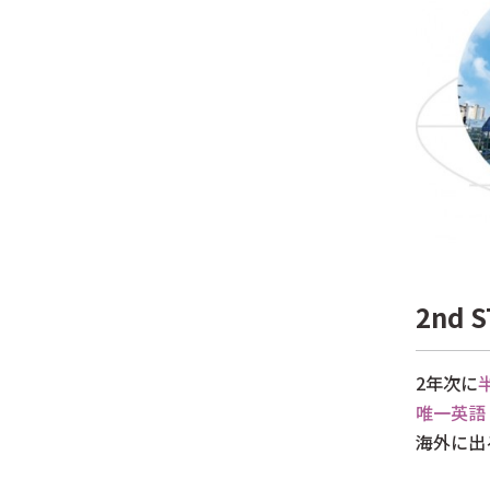
2nd 
2年次に
唯一英語
海外に出