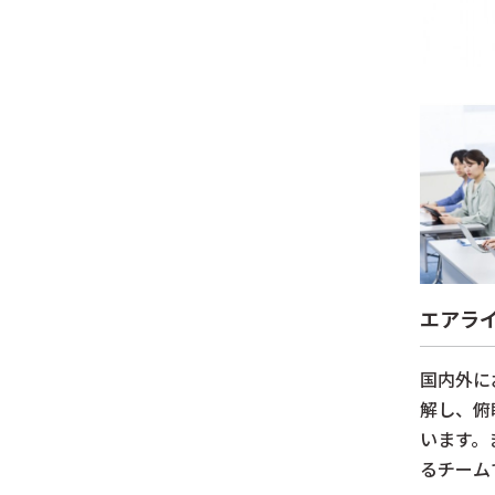
エアラ
国内外に
解し、俯
います。
るチーム