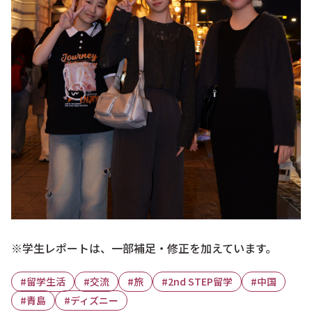
※学生レポートは、一部補足・修正を加えています。
留学生活
交流
旅
2nd STEP留学
中国
青島
ディズニー