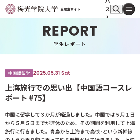
パ
ス
入
REPORT
試
情
報
学生レポート
ア
ク
セ
2025.05.31 Sat
中国語留学
ス
上海旅行での思い出【中国語コースレ
ポート #75】
中国に留学して３か月が経過しました。中国では５月１日
から５月５日までが連休のため、その期間を利用して上海
旅行に行きました。青島から上海まで高铁·という新幹線
のような乗り物に乗って約６時間かけて行きました。上海